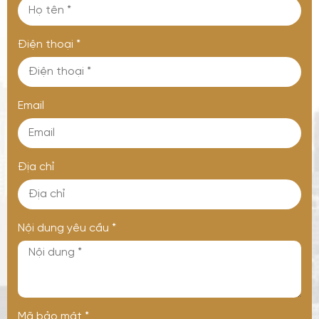
Điện thoại *
Email
Địa chỉ
Nội dung yêu cầu *
GỬI THÔNG TIN ĐỂ CHÚNG TÔI TƯ VẤN
CHO BẠN
Mã bảo mật *