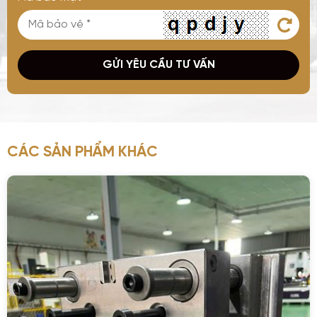
GỬI YÊU CẦU TƯ VẤN
CÁC SẢN PHẨM KHÁC