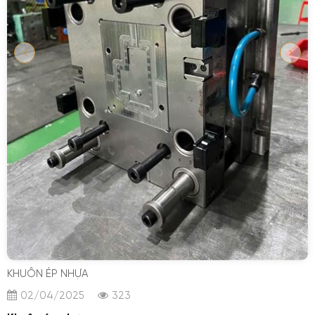
GỬI YÊU CẦU
Nhập lại
KHUÔN ÉP NHỰA
02/04/2025
323