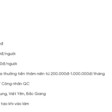
0đ
0đ/người
00đ/người
ựa thưởng tiền thâm niên từ 200.000đ-1.000.000đ/tháng
 / Công nhân QC
rung, Việt Yên, Bắc Giang
tạo khi vào làm