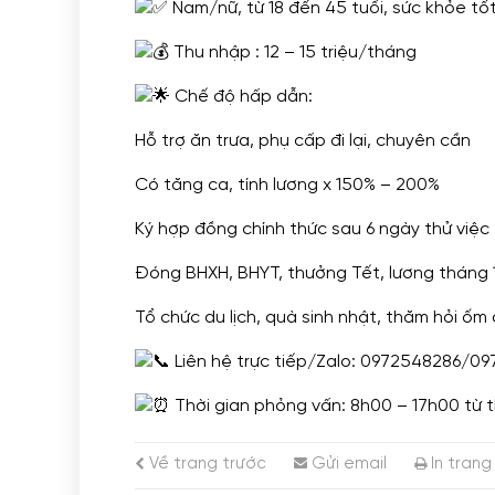
Nam/nữ, từ 18 đến 45 tuổi, sức khỏe tốt
Thu nhập : 12 – 15 triệu/tháng
Chế độ hấp dẫn:
Hỗ trợ ăn trưa, phụ cấp đi lại, chuyên cần
Có tăng ca, tính lương x 150% – 200%
Ký hợp đồng chính thức sau 6 ngày thử việc
Đóng BHXH, BHYT, thưởng Tết, lương tháng 
Tổ chức du lịch, quà sinh nhật, thăm hỏi ốm
Liên hệ trực tiếp/Zalo: 0972548286/09
Thời gian phỏng vấn: 8h00 – 17h00 từ t
Về trang trước
Gửi email
In trang