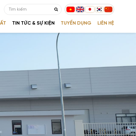
UẤT
TIN TỨC & SỰ KIỆN
TUYỂN DỤNG
LIÊN HỆ
 TỤC MUA HÀNG