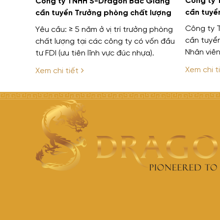
Công ty 
Công ty TNHH S-Dragon Bắc Giang
cần tuyể
cần tuyển Trưởng phòng chất lượng
Công ty 
Yêu cầu: ≥ 5 năm ở vị trí trưởng phòng
cần tuyể
chất lượng tại các công ty có vốn đầu
Nhân viên
tư FDI (ưu tiên lĩnh vực đúc nhựa).
lượng, IS
Xem chi t
Xem chi tiết
chế độ phú