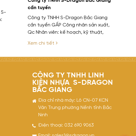
Công ty TNHH S-Dragon Bắc Giang
cần tuyển
 S-
Công ty TNHH S-Dragon Bắc Giang
:
cần tuyển GẤP Công nhân sản xuất,
Qc Nhân viên: kế hoạch, kỹ thuật,
chất lượng, ISO, CS Chính sách hấp
Xem chi tiết
dẫn, chế độ phúc lợi tốt, ...
CÔNG TY TNHH LINH
KIỆN NHỰA S-DRAGON
BẮC GIANG
Địa chỉ nhà máy: Lô CN-07 KCN
Vân Trung phường Nếnh tỉnh Bắc
Ninh
Điện thoại:
032 690 9063
Email:
sales1@sdragon.vn