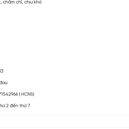
, chăm chỉ, chịu khó
13
 đau
71542966 ( HCNS)
hứ 2 đến thứ 7