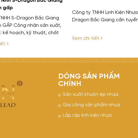
TNHH S-Dragon Bắc Giang
n gấp
Công ty TNHH Linh Kiện Nhựa
TNHH S-Dragon Bắc Giang
Dragon Bắc Giang cần tuyển
n GẤP Công nhân sản xuất,
: kế hoạch, kỹ thuật, chất
Xem chi tiết
O, CS Chính sách hấp dẫn,
iết
c lợi tốt, ...
DÒNG SẢN PHẨM
CHÍNH
Sản xuất khuôn ép nhựa
Gia công sản phẩm nhựa
Lắp ráp linh kiện nhựa