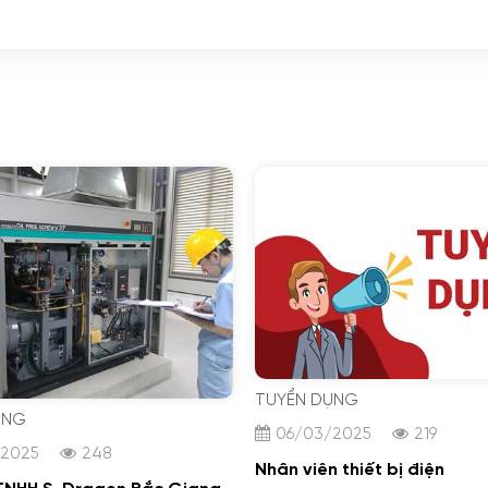
TUYỂN DỤNG
ỤNG
06/03/2025
219
/2025
248
Nhân viên thiết bị điện